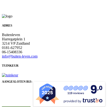
ADRES
Buitenleven
Harregatplein 1
3214 VP Zuidland
0181-627952
06-15408336
info@buiten-leven.com
TUINKEUR
AANGESLOTEN BIJ:
9
,0
119 reviews
provided by