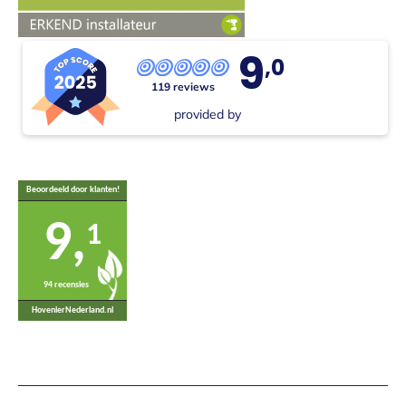
9
,0
119 reviews
provided by
Beoordeeld door klanten!
9,
1
94 recensies
HovenierNederland.nl