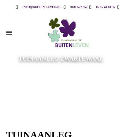
INFO@BUITEN-LEVEN.NL
0181 627 952
06 15 40 83 36
TUINAANLEG ZWARTEWAAL
TUINAANLEG