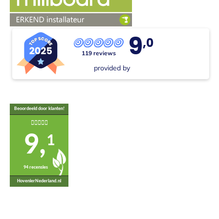
9
,0
119 reviews
provided by
Beoordeeld door klanten!
9,
1
94 recensies
HovenierNederland.nl