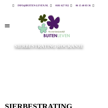
INFO@BUITEN-LEVEN.NL
0181 627 952
06 15 40 83 36
SIERBESTRATING ROCKANJE
SIERBESTRATING