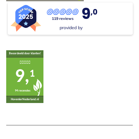
9
,0
119 reviews
provided by
Beoordeeld door klanten!
9,
1
94 recensies
HovenierNederland.nl