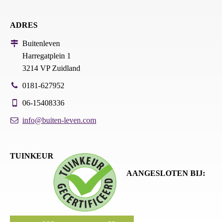
ADRES
Buitenleven
Harregatplein 1
3214 VP Zuidland
0181-627952
06-15408336
info@buiten-leven.com
TUINKEUR
AANGESLOTEN BIJ: