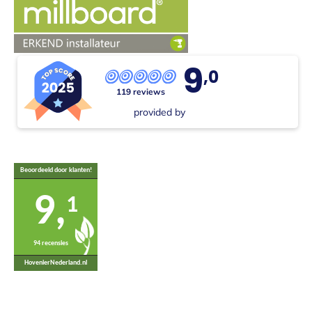
9
,0
119 reviews
provided by
Beoordeeld door klanten!
9,
1
94 recensies
HovenierNederland.nl