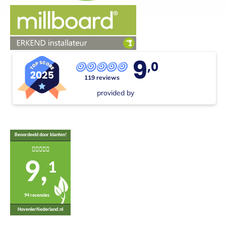
9
,0
119 reviews
provided by
Beoordeeld door klanten!
9,
1
94 recensies
HovenierNederland.nl