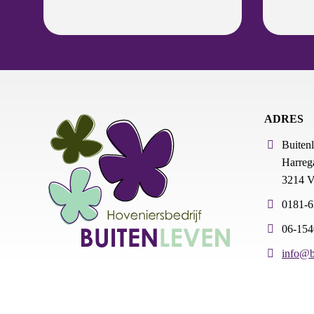
ADRES
Buiten
Harrega
3214 V
0181-
06-15
info@b