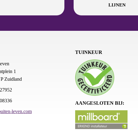
LIJNEN
TUINKEUR
leven
tplein 1
P Zuidland
627952
408336
AANGESLOTEN BIJ:
uiten-leven.com