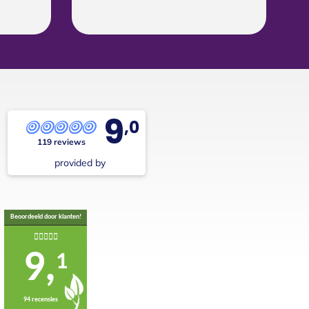
9
,0
119 reviews
provided by
Beoordeeld door klanten!
9,
1
94 recensies