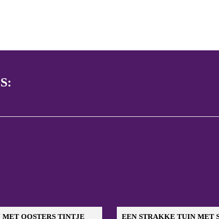
S:
 MET OOSTERS TINTJE
EEN STRAKKE TUIN MET 