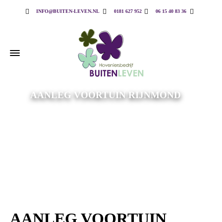
INFO@BUITEN-LEVEN.NL
0181 627 952
06 15 40 83 36
AANLEG VOORTUIN RIJNMOND
AANLEG VOORTUIN