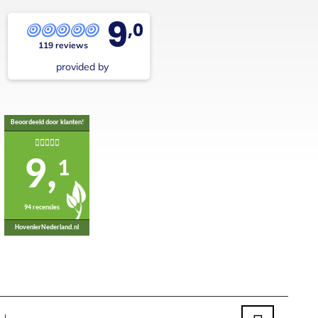
9
,0
119 reviews
provided by
Beoordeeld door klanten!
9,
1
94 recensies
HovenierNederland.nl