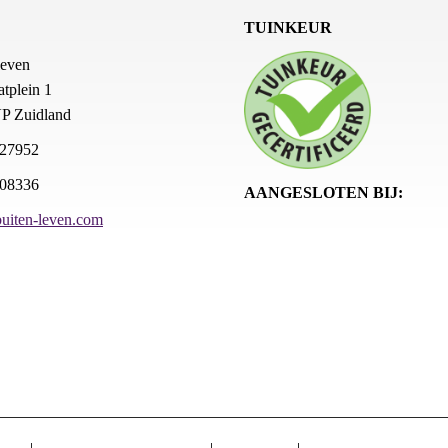
TUINKEUR
leven
tplein 1
P Zuidland
627952
408336
AANGESLOTEN BIJ:
uiten-leven.com