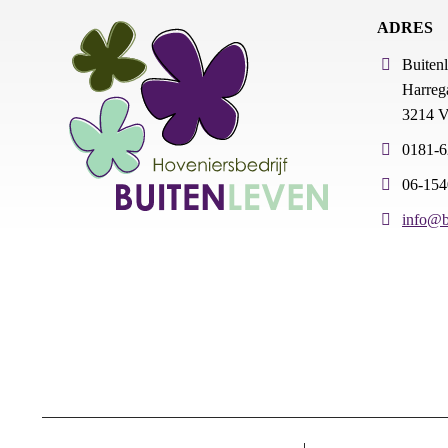
ADRES
Buiten
Harrega
3214 V
0181-
06-15
info@b