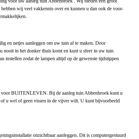
raling voor uw aanleg tuin Abbenbroek . Wij bieden een groot
r hebben wij veel vakkennis over en kunnen u dan ook de voor-
gemakkelijken.
ilig en netjes aanleggen om uw tuin af te maken. Door
 u nooit in het donker thuis komt en kunt u sfeer in uw tuin
an instellen zodat de lampen altijd op de gewenste tijdstippen
leem voor BUITENLEVEN. Bij de aanleg tuin Abbenbroek kunt u
 of u wel of geen vissen in de vijver wilt. U kunt bijvoorbeeld
ningsinstallatie onzichtbaar aanleggen. Dit is computergestuurd